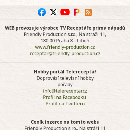
WEB provozuje výrobce TV Receptáře prima nápadů
Friendly Production s.r.o., Na stráži 11,
180 00 Praha 8 - Libeň
www.friendly-production.cz
receptar@friendly-production.cz
Hobby portál Telereceptář
Doprovází televizní hobby
pořady
info@telereceptar.cz
Profil na Facebooku
Profil na Twitteru
Ceník inzerce na tomto webu
Friendly Production s.r.o., Na stráži 11