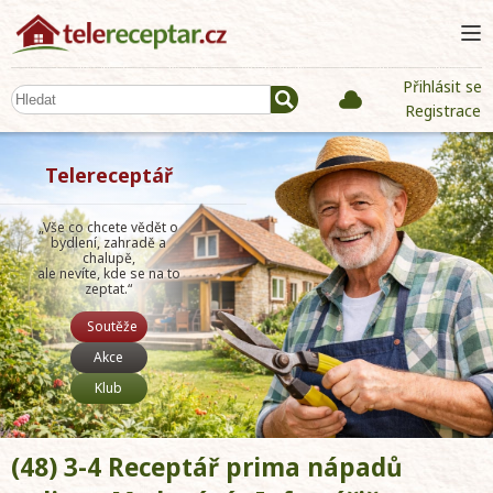
Přihlásit se
Registrace
Telereceptář
„Vše co chcete vědět o
bydlení, zahradě a
chalupě,
ale nevíte, kde se na to
zeptat.“
Soutěže
Akce
Klub
(48) 3-4 Receptář prima nápadů