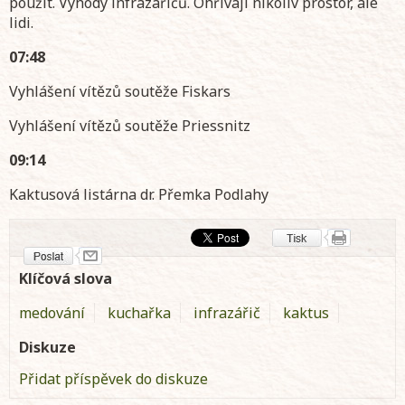
použít. Výhody infrazářičů. Ohřívají nikoliv prostor, ale
lidi.
07:48
Vyhlášení vítězů soutěže Fiskars
Vyhlášení vítězů soutěže Priessnitz
09:14
Kaktusová listárna dr. Přemka Podlahy
Klíčová slova
medování
kuchařka
infrazářič
kaktus
Diskuze
Přidat příspěvek do diskuze