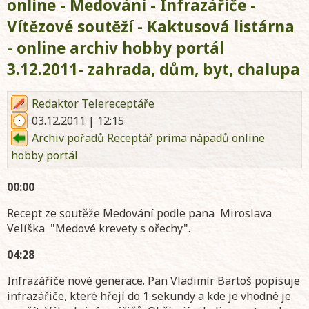
online - Medování - Infrazářiče -
Vítězové soutěží - Kaktusová listárna
- online archiv hobby portál
3.12.2011- zahrada, dům, byt, chalupa
Redaktor Telereceptáře
03.12.2011 | 12:15
Archiv pořadů Receptář prima nápadů online
hobby portál
00:00
Recept ze soutěže Medování podle pana Miroslava
Velíška "Medové krevety s ořechy".
04:28
Infrazářiče nové generace. Pan Vladimír Bartoš popisuje
infrazářiče, které hřejí do 1 sekundy a kde je vhodné je