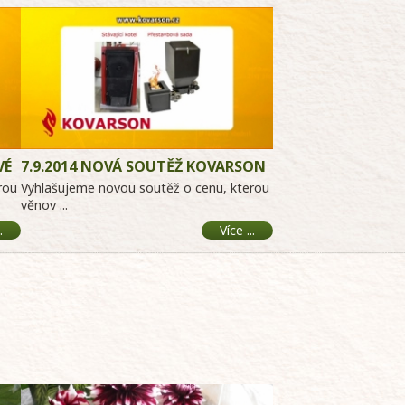
VÉ
7.9.2014 NOVÁ SOUTĚŽ KOVARSON
MODERNIZACE KOTLŮ
rou
Vyhlašujeme novou soutěž o cenu, kterou
věnov ...
.
Více ...