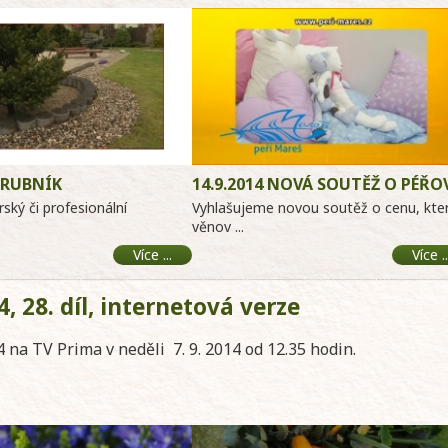
BRUBNÍK
14.9.2014 NOVÁ SOUTĚŽ O PÉŘO
DEKY
ký či profesionální
Vyhlašujeme novou soutěž o cenu, kte
věnov ...
Více ...
Více ..
, 28. díl, internetová verze
 na TV Prima v neděli 7. 9. 2014 od 12.35 hodin.