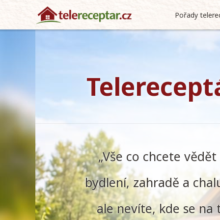
Pořady telere
Telerecept
„Vše co chcete vědět
bydlení, zahradě a chal
ale nevíte, kde se na 