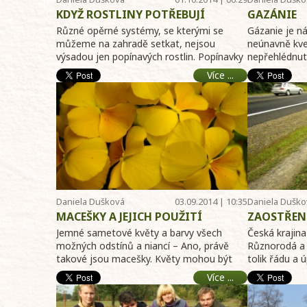
KDYŽ ROSTLINY POTŘEBUJÍ
GAZÁNIE
PODEPŘÍT
Různé opěrné systémy, se kterými se
Gázanie je ná
můžeme na zahradě setkat, nejsou
neúnavně kve
výsadou jen popínavých rostlin. Popínavky
nepřehlédnut
se bez nich ...
barev.Gazán ..
Více ...
Daniela Dušková
03.09.2014 | 10:35
Daniela Duško
MACEŠKY A JEJICH POUŽITÍ
ZAOSTŘEN
Jemné sametové květy a barvy všech
Česká krajina
možných odstínů a niancí – Ano, právě
Různorodá a 
takové jsou macešky. Květy mohou být
tolik řádu a 
nejen ne ...
...
Více ...