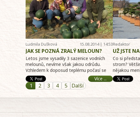
Ludmila Dušková
15.08.2014 | 14:53
Redaktor
Telereceptáře
JAK SE POZNÁ ZRALÝ MELOUN?
UŽ JSTE NA
OBROVSKÉ
Letos jsme vysadily 3 sazenice vodních
Co si předst
melounů, nevíme však jakou odrůdu.
strom? Většin
Vzhledem k doposud teplému počasí se
nějakou menš
jim výborně daří, dobře p ...
a nevšední tva
Více ...
1
2
3
4
5
Další
WEB provozuje výrobce TV Receptáře prima
nápadů
Friendly Production s.r.o., Na stráži 11,