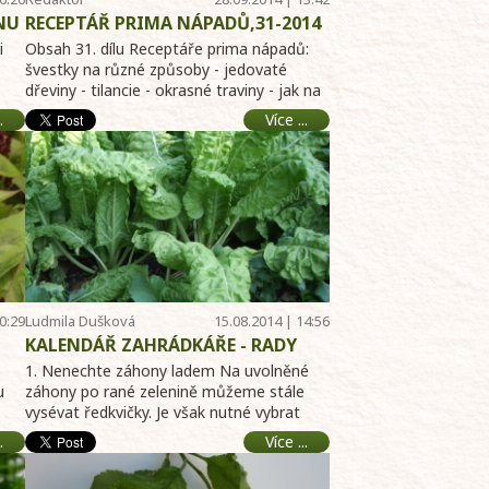
Telereceptáře
ÍNU
RECEPTÁŘ PRIMA NÁPADŮ,31-2014
NA FTV PRIMA 28.9.2014 OD 12,30
i
Obsah 31. dílu Receptáře prima nápadů:
HODIN
švestky na různé způsoby - jedovaté
dřeviny - tilancie - okrasné traviny - jak na
plevele - krbov ...
.
Více ...
0:29
Ludmila Dušková
15.08.2014 | 14:56
KALENDÁŘ ZAHRÁDKÁŘE - RADY
LUDMILY DUŠKOVÉ NA SRPEN
1. Nenechte záhony ladem Na uvolněné
u
záhony po rané zelenině můžeme stále
vysévat ředkvičky. Je však nutné vybrat
vhodné odrůdy. Jsou ...
.
Více ...