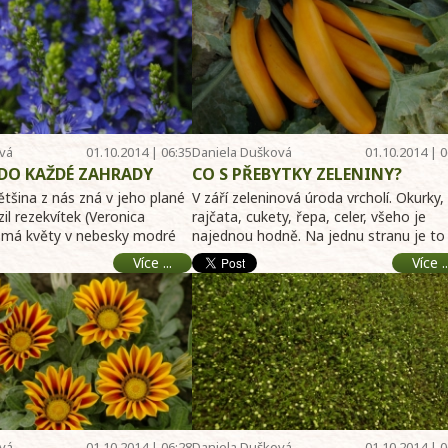
vá
01.10.2014 | 06:35
Daniela Dušková
01.10.2014 | 0
DO KAŽDÉ ZAHRADY
CO S PŘEBYTKY ZELENINY?
většina z nás zná v jeho plané
V září zeleninová úroda vrcholí. Okurky,
il rezekvítek (Veronica
rajčata, cukety, řepa, celer, všeho je
 má květy v nebesky modré
najednou hodně. Na jednu stranu je to
fajn, n ...
Více ...
Více ..
vá
01.10.2014 | 06:28
Daniela Dušková
01.10.2014 | 0