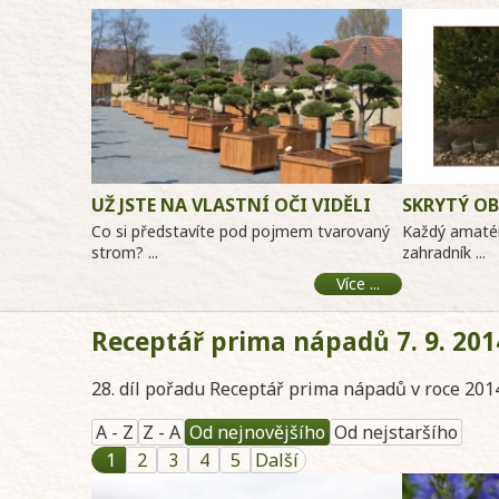
UŽ JSTE NA VLASTNÍ OČI VIDĚLI
SKRYTÝ O
OBROVSKÉ ZAHRADNÍ BONSAJE?
Co si představíte pod pojmem tvarovaný
Každý amatérs
strom? ...
zahradník ...
Více ...
Receptář prima nápadů 7. 9. 2014
28. díl pořadu Receptář prima nápadů v roce 2014
A - Z
Z - A
Od nejnovějšího
Od nejstaršího
1
2
3
4
5
Další