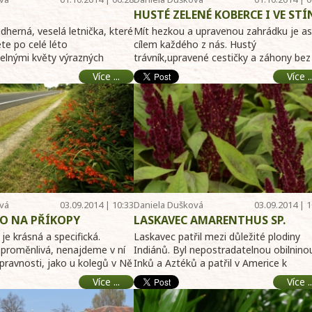
HUSTÉ ZELENÉ KOBERCE I VE ST
dherná, veselá letnička, které
Mít hezkou a upravenou zahrádku je as
te po celé léto
cílem každého z nás. Hustý
elnými květy výrazných
trávník,upravené cestičky a záhony bez
.
plevelů dodají p ...
Více ...
Více ..
vá
03.09.2014 | 10:33
Daniela Dušková
03.09.2014 | 1
O NA PŘÍKOPY
LASKAVEC AMARENTHUS SP.
 je krásná a specifická.
Laskavec patřil mezi důležité plodiny
proměnlivá, nenajdeme v ní
Indiánů. Byl nepostradatelnou obilnino
úpravnosti, jako u kolegů v Ně
Inků a Aztéků a patřil v Americe k
nejstarším ...
Více ...
Více ..