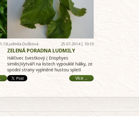
1:13
Ludmila Dušková
25.07.2014 | 10:10
ZELENÁ PORADNA LUDMILY
DUŠKOVÉ
Hálčivec švestkový ( Eriophyes
similis)Vytváří na listech vypouklé hálky, ze
spodní strany vyplněné hustou spletí
trichom ...
.
Více ...
Ceník inzerce na tomto webu
Friendly Production s.r.o., Na stráži 11
180 00 Praha 8 - Libeň