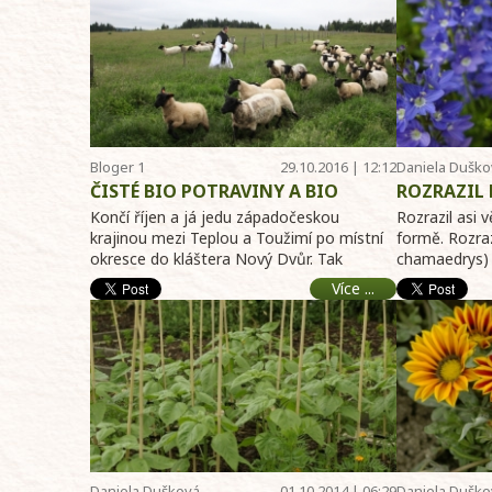
Bloger 1
29.10.2016 | 12:12
Daniela Duško
ČISTÉ BIO POTRAVINY A BIO
ROZRAZIL 
KOSMETIKA Z NOVÉHO DVORA
Končí říjen a já jedu západočeskou
Rozrazil asi 
krajinou mezi Teplou a Toužimí po místní
formě. Rozraz
okresce do kláštera Nový Dvůr. Tak
chamaedrys)
tomuhle se říká „k ...
barvě ...
Více ...
Daniela Dušková
01.10.2014 | 06:29
Daniela Duško