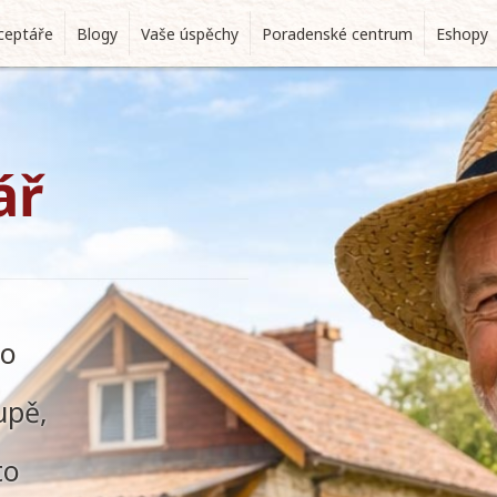
ceptáře
Blogy
Vaše úspěchy
Poradenské centrum
Eshopy
ář
 o
upě,
to