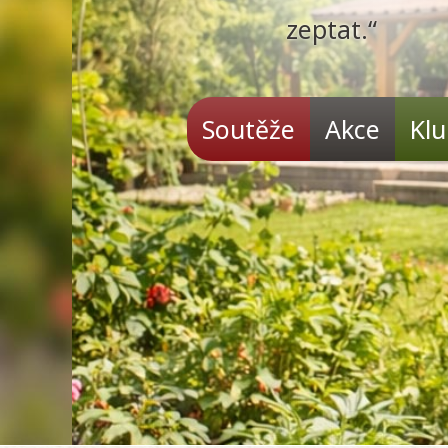
zeptat.“
Soutěže
Akce
Kl