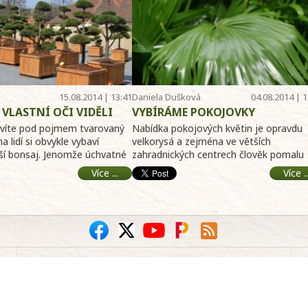
15.08.2014 | 13:41
Daniela Dušková
04.08.2014 | 1
 VLASTNÍ OČI VIDĚLI
VYBÍRÁME POKOJOVKY
 ZAHRADNÍ BONSAJE?
avíte pod pojmem tvarovaný
Nabídka pokojových květin je opravdu
a lidí si obvykle vybaví
velkorysá a zejména ve větších
í bonsaj. Jenomže úchvatné
zahradnických centrech člověk pomalu
ry d ...
neví, kam se dřív podívat. Ro ...
Více ...
Více ..
Hobby portál Telereceptář
Doprovází televizní hobby
pořady