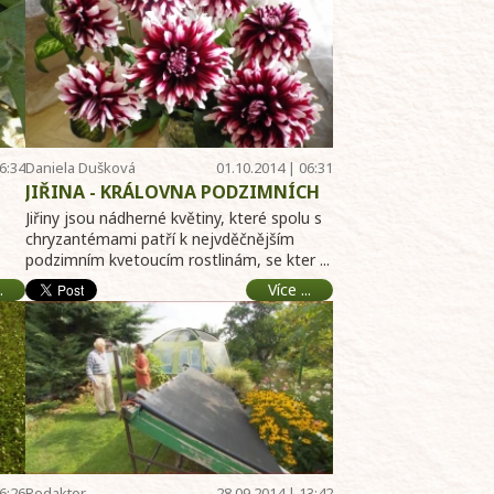
6:34
Daniela Dušková
01.10.2014 | 06:31
JIŘINA - KRÁLOVNA PODZIMNÍCH
ZÁHONŮ
Jiřiny jsou nádherné květiny, které spolu s
chryzantémami patří k nejvděčnějším
podzimním kvetoucím rostlinám, se kter ...
.
Více ...
6:26
Redaktor
28.09.2014 | 13:42