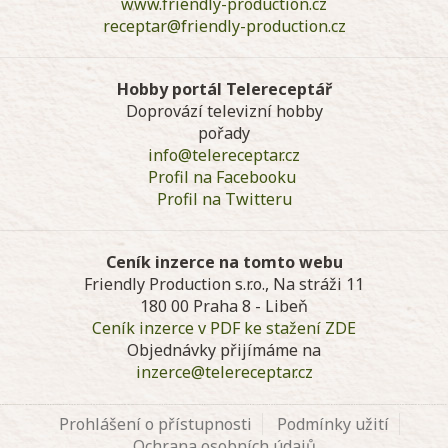
www.friendly-production.cz
receptar@friendly-production.cz
Hobby portál Telereceptář
Doprovází televizní hobby
pořady
info@telereceptar.cz
Profil na Facebooku
Profil na Twitteru
Ceník inzerce na tomto webu
Friendly Production s.r.o., Na stráži 11
180 00 Praha 8 - Libeň
Ceník inzerce v PDF ke stažení ZDE
Objednávky přijímáme na
inzerce@telereceptar.cz
Prohlášení o přístupnosti
Podmínky užití
Ochrana osobních údajů