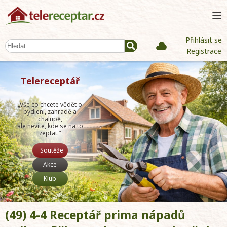
Přihlásit se
Registrace
Telereceptář
„Vše co chcete vědět o
bydlení, zahradě a
chalupě,
ale nevíte, kde se na to
zeptat.“
Soutěže
Akce
Klub
(49) 4-4 Receptář prima nápadů