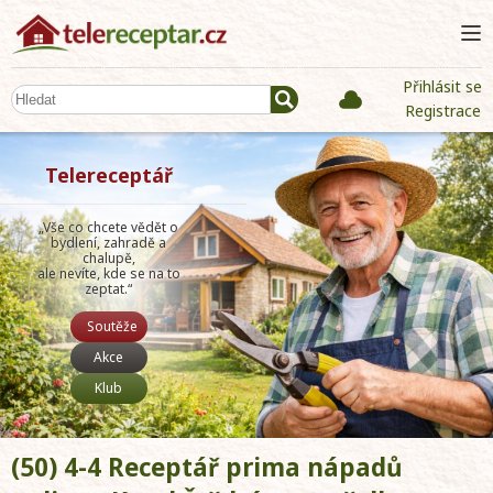
Přihlásit se
Registrace
Telereceptář
„Vše co chcete vědět o
bydlení, zahradě a
chalupě,
ale nevíte, kde se na to
zeptat.“
Soutěže
Akce
Klub
(50) 4-4 Receptář prima nápadů