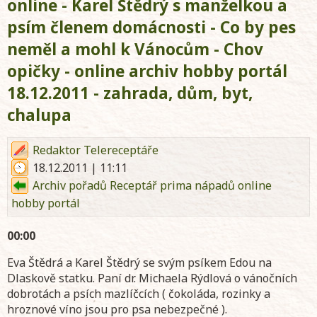
online - Karel Štědrý s manželkou a
psím členem domácnosti - Co by pes
neměl a mohl k Vánocům - Chov
opičky - online archiv hobby portál
18.12.2011 - zahrada, dům, byt,
chalupa
Redaktor Telereceptáře
18.12.2011 | 11:11
Archiv pořadů Receptář prima nápadů online
hobby portál
00:00
Eva Štědrá a Karel Štědrý se svým psíkem Edou na
Dlaskově statku. Paní dr. Michaela Rýdlová o vánočních
dobrotách a psích mazlíčcích ( čokoláda, rozinky a
hroznové víno jsou pro psa nebezpečné ).