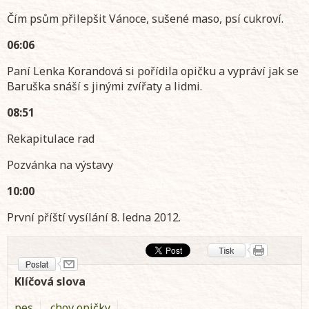
Čím psům přilepšit Vánoce, sušené maso, psí cukroví.
06:06
Paní Lenka Korandová si pořídila opičku a vypráví jak se
Baruška snáší s jinými zvířaty a lidmi.
08:51
Rekapitulace rad
Pozvánka na výstavy
10:00
První příští vysílání 8. ledna 2012.
Klíčová slova
pes
chov opičky