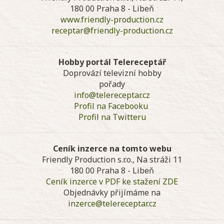
180 00 Praha 8 - Libeň
www.friendly-production.cz
receptar@friendly-production.cz
Hobby portál Telereceptář
Doprovází televizní hobby
pořady
info@telereceptar.cz
Profil na Facebooku
Profil na Twitteru
Ceník inzerce na tomto webu
Friendly Production s.r.o., Na stráži 11
180 00 Praha 8 - Libeň
Ceník inzerce v PDF ke stažení ZDE
Objednávky přijímáme na
inzerce@telereceptar.cz