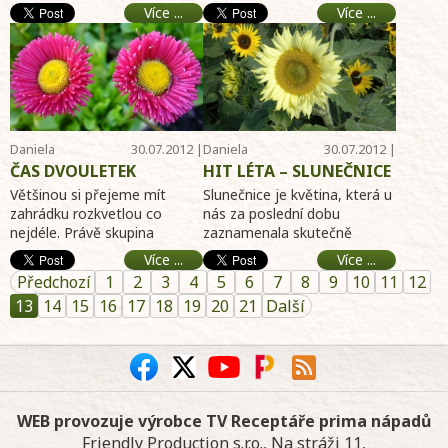
zahradě dr. Podlahy. ...
roste plevel jako o závod.
Více ...
Více ...
Stačí týden a čistý z ...
Daniela
30.07.2012 |
Daniela
30.07.2012 |
Dušková
10:49
Dušková
09:45
ČAS DVOULETEK
HIT LÉTA – SLUNEČNICE
Většinou si přejeme mít
Slunečnice je květina, která u
zahrádku rozkvetlou co
nás za poslední dobu
nejdéle. Právě skupina
zaznamenala skutečně
dvouletek patří mezi
převratné změny a právem
Více ...
Více ...
pěstitelsky velmi významné
se z ní stává stále oblíbenější
Předchozí
1
2
3
4
5
6
7
8
9
10
11
12
květiny, přiná ...
...
13
14
15
16
17
18
19
20
21
Další
WEB provozuje výrobce TV Receptáře prima nápadů
Friendly Production s.r.o., Na stráži 11,