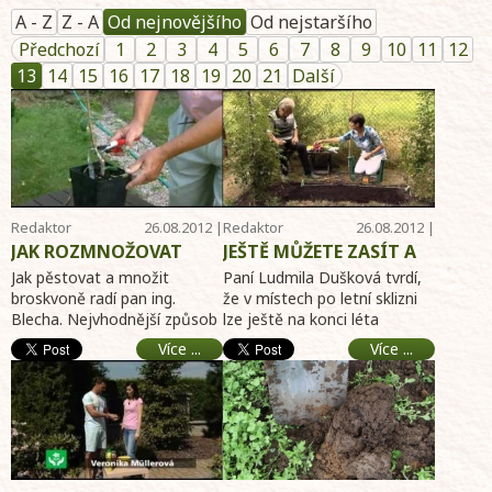
A - Z
Z - A
Od nejnovějšího
Od nejstaršího
Předchozí
1
2
3
4
5
6
7
8
9
10
11
12
13
14
15
16
17
18
19
20
21
Další
Redaktor
26.08.2012 |
Redaktor
26.08.2012 |
Telereceptáře
09:55
Telereceptáře
09:46
JAK ROZMNOŽOVAT
JEŠTĚ MŮŽETE ZASÍT A
BROSKVONĚ
KONCEM ZÁŘÍ SKLÍZET -
Jak pěstovat a množit
Paní Ludmila Dušková tvrdí,
OČKOVÁNÍM
broskvoně radí pan ing.
ŘEDKVIČKY
že v místech po letní sklizni
Blecha. Nejvhodnější způsob
lze ještě na konci léta
rozmnožování broskvoní je
vysévat například ředkvičky.
Více ...
Více ...
očkování. Postup ta ...
O tom ja ...