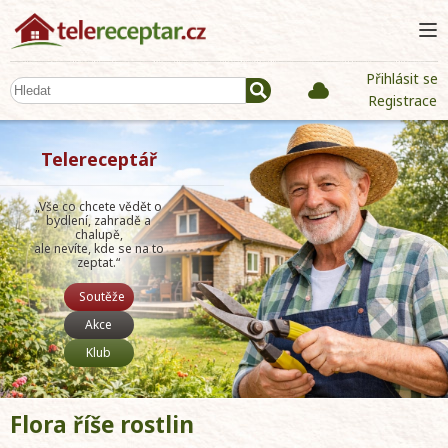
Přihlásit se
Registrace
Telereceptář
„Vše co chcete vědět o
bydlení, zahradě a
chalupě,
ale nevíte, kde se na to
zeptat.“
Soutěže
Akce
Klub
Flora říše rostlin