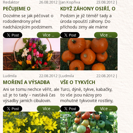
Redaktor
26.08.2012 |
Jan Kopřiva
23.08.2012 |
Telereceptáře
09:44
11:57
PEČUJEME O
KDYŽ ZÁHONY OSIŘÍ, O
RODODENDRONY NA
ZELENÉM HNOJIVU
Dozvíme se jak péčovat o
Podzim je již téměř tady a
KONCI LÉTA
rododendrony před
úroda opouští záhony. Do
nadcházejícím podzimem.
příchodu zimy ale máme
Listy bývají napadány
přece jen pár týdnů a mnozí
Více ...
Více ...
sviluškou a třásněnkou.
pěstitelé si kladou otázku, ...
Bráním ...
Ludmila
22.08.2012 |
Ludmila
22.08.2012 |
Dušková
15:38
Dušková
15:36
MOŘENÍ A VÝSADBA
VŠE O TYKVÍCH
CIBULOVIN DO
Ani se tomu nechce věřit, ale
Turci, dýně, tykve, kabačky,
KERAMICKÝCH NÁDOB
už je to tady – nastává čas
to vše jsou názvy pro
výsadby jarních cibulovin.
mohutné tykvovité rostliny,
Zahrádkářské prodejny
které se pěstují snad na
Více ...
Více ...
nabízejí celou šká ...
celém světě. V posledních ...