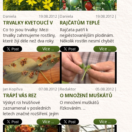
Daniela
19.08.2012 |
Daniela
19.08.2012 |
Dušková
14:53
Dušková
14:51
TRVALKY KVETOUCÍ V
RAJČATŮM TEPLÉ
LÉTĚ
POČASÍ PROSPÍVÁ
Co to jsou trvalky: Mezi
Rajčata patří k
trvalky zahrnujeme rostliny,
nejpěstovanějším plodinám.
které žijí déle než dva roky.
Několik rostlin nesmí chybět
Dají se rozdělit do mnoha
snad na žádné zahrádce.
Více ...
Více ...
skupin. U většiny trvalek rost
Letos i přes chladné počasí v
...
dob ...
Jan Kopřiva
07.08.2012 |
Redaktor
05.08.2012 |
17:31
Telereceptáře
10:31
TRÁPÍ VÁS REZ
O MNOŽENÍ MUŠKÁTŮ
HRUŠŇOVÁ ?
ŘÍZKOVÁNÍM
Výskyt rzi hrušňové
O množení muškátů
zaznamenal v posledních
řízkováním. ...
letech značné rozšíření. Jejím
původcem je houba
Více ...
Více ...
Gymnosporangium sabinae.
Jedná se o ...