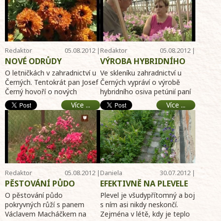
Redaktor
05.08.2012 |
Redaktor
05.08.2012 |
Telereceptáře
10:26
Telereceptáře
10:24
NOVÉ ODRŮDY
VÝROBA HYBRIDNÍHO
LETNIČEK
OSIVA PETÚNIÍ
O letničkách v zahradnictví u
Ve skleníku zahradnictví u
Černých. Tentokrát pan Josef
Černých vypráví o výrobě
Černý hovoří o nových
hybridního osiva petúnií paní
letničkách. Ptilotus Joey z
Věra Syrovátková. ...
Více ...
Více ...
Austrálie, ...
Redaktor
05.08.2012 |
Daniela
30.07.2012 |
Telereceptáře
10:23
Dušková
10:51
PĚSTOVÁNÍ PŮDO
EFEKTIVNĚ NA PLEVELE
POKRYVNÝCH RŮŽÍ
O pěstování půdo
Plevel je všudypřítomný a boj
pokryvných růží s panem
s ním asi nikdy neskončí.
Václavem Macháčkem na
Zejména v létě, kdy je teplo