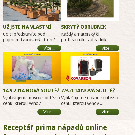
UŽ JSTE NA VLASTNÍ
SKRYTÝ OBRUBNÍK
OČI VIDĚLI OBROVSKÉ
Co si představíte pod
Každý amatérský či
ZAHRADNÍ BONSAJE?
pojmem tvarovaný strom? ...
profesionální zahradník ...
Více ...
Více ...
14.9.2014 NOVÁ SOUTĚŽ
7.9.2014 NOVÁ SOUTĚŽ
O PÉŘOVÉ DEKY
KOVARSON
Vyhlašujeme novou soutěž o
Vyhlašujeme novou soutěž o
cenu, kterou věnov ...
MODERNIZACE KOTLŮ
cenu, kterou věnov ...
Více ...
Více ...
Receptář prima nápadů online