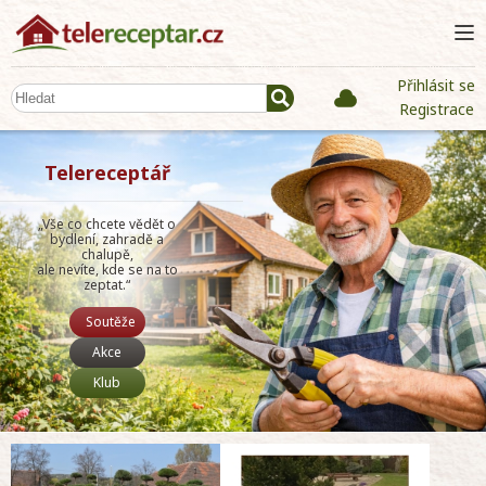
Přihlásit se
Registrace
Telereceptář
„Vše co chcete vědět o
bydlení, zahradě a
chalupě,
ale nevíte, kde se na to
zeptat.“
Soutěže
Akce
Klub