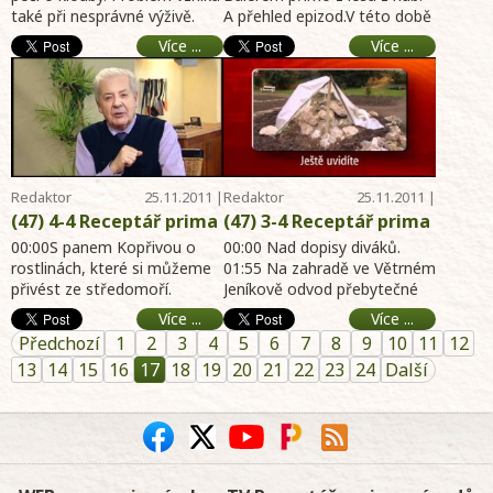
také při nesprávné výživě.
A přehled epizod.V této době
diváků - Virózy a léčba -
Škůdci pokojových
04:07Nad dopisy diváků s dr.
doporučuje od Dobříše
online archiv hobby
rostlin- Hnojivo pro
Více ...
Více ...
Podlahou a Ja ...
strmělku nožen ...
portál 3.12.2011-
orchideje - Neviditelný
zahrada, dům, byt,
výtah do bytu - NOVÁ
chalupa
SOUTĚŽ - online archiv
hobby portál 3.12.2011-
zahrada, dům, byt,
chalupa
Redaktor
25.11.2011 |
Redaktor
25.11.2011 |
Telereceptáře
15:27
Telereceptáře
15:18
(47) 4-4 Receptář prima
(47) 3-4 Receptář prima
nápadů online - Zima a
nápadů online - Nad
00:00S panem Kopřivou o
00:00 Nad dopisy diváků.
středomořské rostliny -
rostlinách, které si můžeme
dopisy diváků -
01:55 Na zahradě ve Větrném
přivést ze středomoří.
Jeníkově odvod přebytečné
NOVÁ soutěž - Adventní
Odvodňovací strouha -
Těmto rostlinám je potřeba
vody s panem Romanem
kalendář - Vánoční
NOVÁ soutěž -
Více ...
Více ...
vytvořit speciální ...
Koláčným pomocí strouh ...
kaktusy - Pozvánka na
Medování - online
Předchozí
1
2
3
4
5
6
7
8
9
10
11
12
výstavy - online archiv
archiv hobby portál
13
14
15
16
17
18
19
20
21
22
23
24
Další
hobby portál 27.11.2011-
27.11.2011- zahrada,
zahrada, dům, byt,
dům, byt, chalupa
chalupa