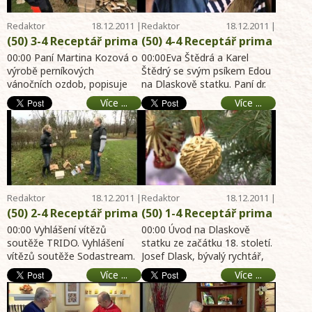
hobby magazín 8.1.2012
- zahrada, dům,
Redaktor
18.12.2011 |
Redaktor
18.12.2011 |
Telereceptáře
11:11
Telereceptáře
11:11
(50) 3-4 Receptář prima
(50) 4-4 Receptář prima
nápadů online - Perník
nápadů online - Karel
00:00 Paní Martina Kozová o
00:00Eva Štědrá a Karel
jako vánoční ozdoba -
výrobě perníkových
Štědrý s manželkou a
Štědrý se svým psíkem Edou
vánočních ozdob, popisuje
na Dlaskově statku. Paní dr.
Martin Komárek vyrábí
psím členem
recept na perníkové těsto.
Michaela Rýdlová o
kometu motorovou
domácnosti - Co by pes
Více ...
Více ...
Recept na zdobení bílo ...
vánočních dobrotách a ...
pilou - Rostliny spojené
neměl a mohl k
s Vánocemi - online
Vánocům - Chov opičky
archiv hobby portál
- online archiv hobby
18.12.2011 - zahrada,
portál 18.12.2011 -
dům, byt, chalupa
zahrada, dům, byt,
chalupa
Redaktor
18.12.2011 |
Redaktor
18.12.2011 |
Telereceptáře
11:10
Telereceptáře
11:10
(50) 2-4 Receptář prima
(50) 1-4 Receptář prima
nápadů online -
nápadů online - Vánoce
00:00 Vyhlášení vítězů
00:00 Úvod na Dlaskově
Vyhlášení vítězů
soutěže TRIDO. Vyhlášení
na Dlaskově statku -
statku ze začátku 18. století.
vítězů soutěže Sodastream.
Josef Dlask, bývalý rychtář,
soutěží - dTest a
Živý vánoční strom -
00:53 Na Dlaskově statku
hospodář a písmák a
kvalita čokolády -
Papírové betlémy -
Více ...
Více ...
paní Ida Rozová z ...
národopisná expozi ...
Krmení ptáků v zimě -
online archiv hobby
Smažení kapra podle
portál 18.12.2011 -