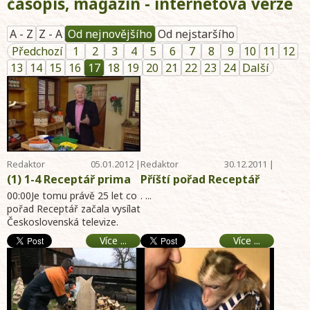
časopis, magazín - internetová verze
A - Z
Z - A
Od nejnovějšího
Od nejstaršího
Předchozí
1
2
3
4
5
6
7
8
9
10
11
12
13
14
15
16
17
18
19
20
21
22
23
24
Další
Redaktor
05.01.2012 |
Redaktor
30.12.2011 |
Telereceptáře
19:02
Telereceptáře
11:53
(1) 1-4 Receptář prima
Příští pořad Receptář
nápadů online - 25 let
prima nápadů odvysílá
00:00Je tomu právě 25 let co
. ...
Receptáře - Pokojové
pořad Receptář začala vysílat
TV Prima family v
Československá televize.
rostliny, novinky - Jak
neděli dne 8.1.2012
Kolik takových pořadů se
se orientovat v
Více ...
Více ...
vysílá dodnes ...
přípravcích na ochranu
rostlin - Výsev rostlin s
dlouhou vegetační
dobou - internet archiv