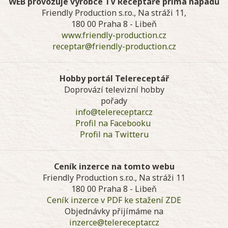
WEB provozuje výrobce TV Receptáře prima nápadů
Friendly Production s.r.o., Na stráži 11,
180 00 Praha 8 - Libeň
www.friendly-production.cz
receptar@friendly-production.cz
Hobby portál Telereceptář
Doprovází televizní hobby
pořady
info@telereceptar.cz
Profil na Facebooku
Profil na Twitteru
Ceník inzerce na tomto webu
Friendly Production s.r.o., Na stráži 11
180 00 Praha 8 - Libeň
Ceník inzerce v PDF ke stažení ZDE
Objednávky přijímáme na
inzerce@telereceptar.cz