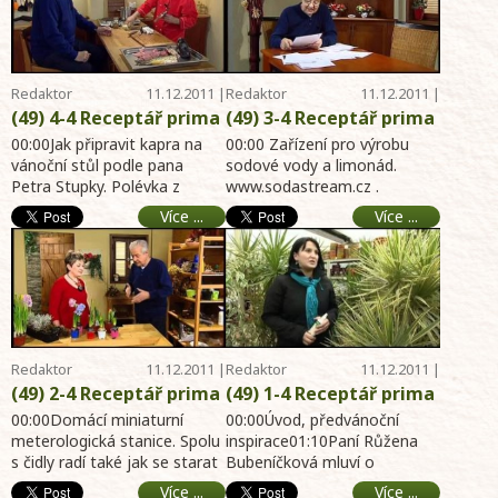
Richarda Tesaříka -
zahrada, dům, byt,
online archiv hobby
chalupa
portál 18.12.2011 -
zahrada, dům, byt,
Redaktor
11.12.2011 |
Redaktor
11.12.2011 |
chalupa
Telereceptáře
09:52
Telereceptáře
09:51
(49) 4-4 Receptář prima
(49) 3-4 Receptář prima
nápadů online -
nápadů online - Domácí
00:00Jak připravit kapra na
00:00 Zařízení pro výrobu
Příprava kapra pro
vánoční stůl podle pana
výroba sodové vody a
sodové vody a limonád.
Petra Stupky. Polévka z
www.sodastream.cz .
vánoční stůl - Pozvánka
limonád - NOVÁ SOUTĚŽ
kapra. Omeletky .
Zdrojová bombička je až na
na výstavy - online
- Nad dopisy - Jak se
Více ...
Více ...
05:26Pozvánka na
80 litrů nápoje. 04:00 NOVÁ ...
archiv hobby portál
staví srub - online
výstavy06:10Pan St ...
11.12.2011 - zahrada,
archiv hobby portál
dům, byt, chalupa
11.12.2011 - zahrada,
dům, byt, chalupa
Redaktor
11.12.2011 |
Redaktor
11.12.2011 |
Telereceptáře
09:51
Telereceptáře
09:50
(49) 2-4 Receptář prima
(49) 1-4 Receptář prima
nápadů online - Domácí
nápadů online - Vánoční
00:00Domácí miniaturní
00:00Úvod, předvánoční
meteorologická
meterologická stanice. Spolu
dekorace - Pokojové
inspirace01:10Paní Růžena
s čidly radí také jak se starat
Bubeníčková mluví o
stanice - Vyhlášení
rostliny a péče o ně -
o rostliny doma, nebo před
předvánočních a vánočních
vítězů soutěží - Jedlá
Návnadové boxy na
Více ...
Více ...