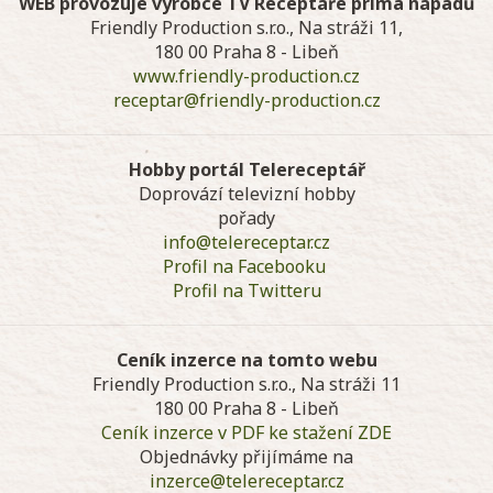
WEB provozuje výrobce TV Receptáře prima nápadů
Friendly Production s.r.o., Na stráži 11,
180 00 Praha 8 - Libeň
www.friendly-production.cz
receptar@friendly-production.cz
Hobby portál Telereceptář
Doprovází televizní hobby
pořady
info@telereceptar.cz
Profil na Facebooku
Profil na Twitteru
Ceník inzerce na tomto webu
Friendly Production s.r.o., Na stráži 11
180 00 Praha 8 - Libeň
Ceník inzerce v PDF ke stažení ZDE
Objednávky přijímáme na
inzerce@telereceptar.cz