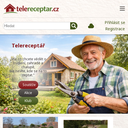
Přihlásit se
Registrace
Telereceptář
„Vše co chcete vědět o
bydlení, zahradě a
chalupě,
ale nevíte, kde se na to
zeptat.“
Soutěže
Akce
Klub