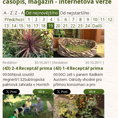
časopis, magazín - internetová verze
A - Z
Z - A
Od nejnovějšího
Od nejstaršího
Předchozí
1
2
3
4
5
6
7
8
9
10
11
12
13
14
15
16
17
18
19
20
21
22
23
24
Další
Redaktor
30.10.2011 |
Redaktor
30.10.2011 |
Telereceptáře
08:58
Telereceptáře
08:58
(43) 2-4 Receptář prima
(43) 1-4 Receptář prima
nápadů online - NOVÁ
nápadů online - Odrůdy
00:00Nová soutěž
00:00O zelí s panem Radkem
soutěž - Palmová
Hegner01:32Subtropická
zelí - Čištění odpadů v
Austem. Odrůdy vhodné pro
palmová zahrada v Horních
přímou konzumaci a pro
zahrada v Horních
domácnosti - Pasti na
Počernicích, jak se postarat
nakládání a
Počernicích - Japonské
myši - Vápnění půdy -
Více ...
Více ...
o teplomilné rostliny na
konzervování.05:08Ucpaný
dekorace kusudama -
online archiv hobby
zimu.05 ...
odpad v kuch ...
Čistička vzduchu -
portál 30.10.2011-
online archiv hobby
zahrada, dům, byt,
portál 30.10.2011-
chalupa