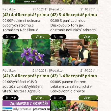
zahrada, dům, byt,
chalupa
Redaktor
21.10.2011 |
Redaktor
21.10.2011 |
Telereceptáře
12:41
Telereceptáře
12:38
(42) 4-4 Receptář prima
(42) 3-4 Receptář prima
nápadů online -
nápadů online -
00:00Podzimní ochrana
00:00 S paní Ludmilou
Podzimní ochrana
ovocných stromů.S
Odstraňujeme zahradní
Duškovou o tom jak
Tomášem Nábělkou o
odstranit nefunkční zahradní
ovocných stromů -
jezírko - NOVÁ soutěž -
postřiku měďnatým
jezírko a čím osázet místo
NOVÁ soutěž - O
Choroby a škůdci rostlin
Více ...
Více ...
přípravkem a 5 % roztokem
po jezírku. Čemeřice, zbě ...
stárnoucích psech -
- online archiv hobby
močoviny a vody. 03: ...
Rekapitulace rad -
portál 23.10.2011-
Pozvánka na výstavy -
zahrada, dům, byt,
online archiv hobby
chalupa
portál 23.10.2011-
zahrada, dům, byt,
Redaktor
21.10.2011 |
Redaktor
21.10.2011 |
chalupa
Telereceptáře
12:37
Telereceptáře
11:33
(42) 2-4 Receptář prima
(42) 1-4 Receptář prima
nápadů online -
nápadů online - O
00:00Vyhlášení vítězů
00:00S panem Petrem
Vyhlášení vítězů
soutěže LindabVyhlášení
muškátech a begoniích
Lebišem ze zahradnictví v
vítězů soutěže AgroBio
Boskovicích o dřevité
soutěží - Identifikace
- Jak na hlodavce a
OpavaVyhlášení vítězů
begonii.Sazenice muškátů a
rostlin s panem
potkany - Podzimní
Více ...
Více ...
soutěže Allivictus02:0 ...
jak množit muškáty ze
Václavem Větvičkou -
hnojení rostlin -
starých ...
Na chatě u herce pana
Zvuková izolace bytu v