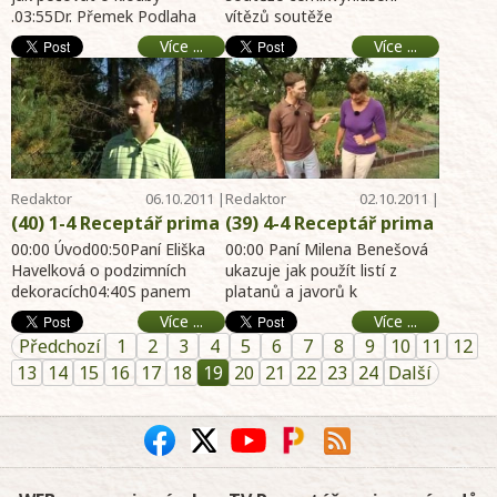
.03:55Dr. Přemek Podlaha
vítězů soutěže
diváků - Gril i výheň z
soutěží- Plísně v
nad dopisy diváků.06:16Pan
allivictus01:31Paní Hana
boileru - NOVÁ soutěž -
panelových bytech -
Více ...
Více ...
Václav Sůra si vyrobil gril ...
Vlková mluví o plísních v
Drátěný šperk - online
Brambory, letošní
panel ...
archiv hobby portál
úroda, choroby -
9.10.2011- zahrada,
Zapomenutý recept,
dům, byt, chalupa
jihočeský oukrop -
online archiv hobby
portál 9.10.2011-
Redaktor
06.10.2011 |
Redaktor
02.10.2011 |
zahrada, dům, byt,
Telereceptáře
11:02
Telereceptáře
05:37
(40) 1-4 Receptář prima
(39) 4-4 Receptář prima
chalup
nápadů online - Úvod -
nápadů online -
00:00 Úvod00:50Paní Eliška
00:00 Paní Milena Benešová
Podzimní dekorace -
Havelková o podzimních
Dekorace z listí -
ukazuje jak použít listí z
dekoracích04:40S panem
platanů a javorů k
Totální herbicidy a
Houbové nemoce růží -
Tomášem Nábělkem o
dekorativním účelům.03:05 O
plevely - NOVÁ soutěž -
Med v kuchyni -
Více ...
Více ...
odstranění plevelů totálními
houbových nemocech r ...
Ochrana okrasných
Pozvánka na výstavy -
Předchozí
1
2
3
4
5
6
7
8
9
10
11
12
h ...
dřevin - online archiv
online archiv hobby
13
14
15
16
17
18
19
20
21
22
23
24
Další
hobby portál 9.10.2011-
portál 2.10.2011 -
zahrada, dům, byt,
zahrada, dům, byt,
chalupa
chalupa