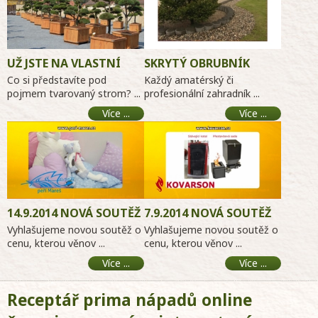
UŽ JSTE NA VLASTNÍ
SKRYTÝ OBRUBNÍK
OČI VIDĚLI OBROVSKÉ
Co si představíte pod
Každý amatérský či
ZAHRADNÍ BONSAJE?
pojmem tvarovaný strom? ...
profesionální zahradník ...
Více ...
Více ...
14.9.2014 NOVÁ SOUTĚŽ
7.9.2014 NOVÁ SOUTĚŽ
O PÉŘOVÉ DEKY
KOVARSON
Vyhlašujeme novou soutěž o
Vyhlašujeme novou soutěž o
cenu, kterou věnov ...
MODERNIZACE KOTLŮ
cenu, kterou věnov ...
Více ...
Více ...
Receptář prima nápadů online