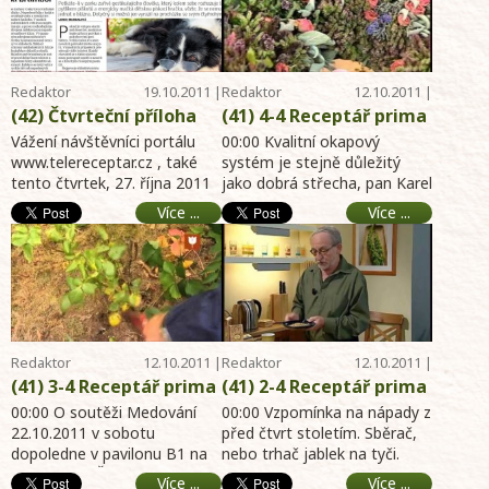
Oldřicha Navrátila -
panelovém domě -
Produkty z olivy - Nad
online archiv hobby
dopisy diváků -
portál 23.10.2011-
Záchranná stanice pro
zahrada, dům, byt,
Redaktor
19.10.2011 |
Redaktor
12.10.2011 |
veverky - o
chalupa
Telereceptáře
10:01
Telereceptáře
15:26
(42) Čtvrteční příloha
(41) 4-4 Receptář prima
regionálního DENÍKU
nápadů online -
Vážení návštěvníci portálu
00:00 Kvalitní okapový
27.10.2011
www.telereceptar.cz , také
Okapové systémy -
systém je stejně důležitý
tento čtvrtek, 27. října 2011
jako dobrá střecha, pan Karel
NOVÁ soutěž - Podzimní
si můžete zakoupit Váš
Skokan radí jak na výběr
věnečky - Kanadské
Více ...
Více ...
regionální ...
vhodného systému. ...
borůvky - Pozvánka na
výstavy - online archiv
hobby portál 16.10.2011-
zahrada, dům, byt,
chalupa
Redaktor
12.10.2011 |
Redaktor
12.10.2011 |
Telereceptáře
15:25
Telereceptáře
15:25
(41) 3-4 Receptář prima
(41) 2-4 Receptář prima
nápadů online - O
nápadů online - Nápady
00:00 O soutěži Medování
00:00 Vzpomínka na nápady z
soutěži Medování -
22.10.2011 v sobotu
Receptáře 25 let staré
před čtvrt stoletím. Sběrač,
dopoledne v pavilonu B1 na
nebo trhač jablek na tyči.
Pěstitelské problémy
trhač ovoce - Vyhlášení
Výstavišti v Českých
02:12 Vyhlášení vítězů
pana dr. Podlahy - NOVÁ
vítězů soutěží - Jak
Více ...
Více ...