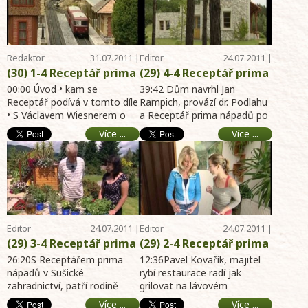
magazín 31.7.2011 -
Ochrana rostlin proti
zahrada, dům, byt,
plísni - internet archiv
chalupa
hobby magazín
31.7.2011 - zahrada,
Redaktor
31.07.2011 |
Editor
24.07.2011 |
dům, byt, chalupa
Telereceptáře
17:29
Telereceptáře
11:46
(30) 1-4 Receptář prima
(29) 4-4 Receptář prima
nápadů online – Úvod –
nápadů online - Dům v
00:00 Úvod • kam se
39:42 Dům navrhl Jan
Nabídka tohoto dílu – O
Receptář podívá v tomto díle
podhůří Šumavy -
Rampich, provází dr. Podlahu
• S Václavem Wiesnerem o
a Receptář prima nápadů po
okrasných kamenech v
Zasklívání skleníků -
tom jak se dopracoval ke
okolí domu na kopci v
zahradě – Skalka s
Japonské zahrady -
Více ...
Více ...
dvěma japonským zahrad ...
podhůří Šumavy. 44:38 D ...
modely vláčků –
internet archiv hobby
Okrasné ryby – Vitrína s
magazín 24.7.2011 -
rostlinami - internet
zahrada, dům, byt,
archiv hobby magazín
chalupa
31.7.2011 - zahrada,
dům, byt, c
Editor
24.07.2011 |
Editor
24.07.2011 |
Telereceptáře
11:43
Telereceptáře
11:40
(29) 3-4 Receptář prima
(29) 2-4 Receptář prima
nápadů online - Sušické
nápadů online -
26:20S Receptářem prima
12:36Pavel Kovařík, majitel
zahradnictví - Chov
nápadů v Sušické
Grilování ryb - Nová
rybí restaurace radí jak
zahradnictví, patří rodině
grilovat na lávovém
psounů - Nová soutěž -
soutěž - Paličky z
Mourečkově, Vladislav
kameni.Postup při přípravě
Máta - Kuchařka -
levandule - Budky pro
Více ...
Více ...