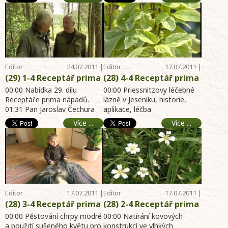
Moureček vypráví o terénních
kapra před grilováním. Z ...
internet archiv hobby
ptáky - Hemeroidy-
...
magazín 24.7.2011 -
hemoroidy - internet
zahrada, dům, byt,
archiv hobby magazín
chalupa
24.7.2011 - zahrada,
dům, byt, chalupa
Editor
24.07.2011 |
Editor
17.07.2011 |
Telereceptáře
11:24
Telereceptáře
13:15
(29) 1-4 Receptář prima
(28) 4-4 Receptář prima
nápadů online - Vlastnit
nápadů online -
00:00 Nabídka 29. dílu
00:00 Priessnitzovy léčebné
rybník - Bez a bezinky -
Receptáře prima nápadů.
Priessnitzovy lázně -
lázně v Jeseníku, historie,
01:31 Pan Jaroslav Čechura
aplikace, léčba
Rybí návnada - Vydra na
Bazalka - Příště uvidíte
spolumajitel rybníka v
psychosomatických
Třeboňsku - Vítězové
- internet archiv hobby
Více ...
Více ...
Západních Čechách. Rozhovo
onemocnění. Křečové žíly,
soutěží - internet
magazín 17.7.2011 -
...
oto ...
archiv hobby magazín
zahrada, dům, byt,
24.7.2011 - zahrada,
chalupa
dům, byt, chalupa
Editor
17.07.2011 |
Editor
17.07.2011 |
Telereceptáře
13:14
Telereceptáře
13:12
(28) 3-4 Receptář prima
(28) 2-4 Receptář prima
nápadů online -
nápadů online -
00:00 Pěstování chrpy modré
00:00 Natírání kovových
Pěstování a použití
a použití sušeného květu pro
Natírání vlhkých
konstrukcí ve vlhkých