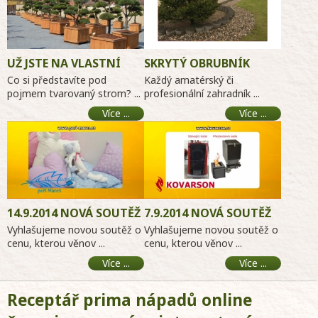
UŽ JSTE NA VLASTNÍ
SKRYTÝ OBRUBNÍK
OČI VIDĚLI OBROVSKÉ
Co si představíte pod
Každý amatérský či
ZAHRADNÍ BONSAJE?
pojmem tvarovaný strom? ...
profesionální zahradník ...
Více ...
Více ...
14.9.2014 NOVÁ SOUTĚŽ
7.9.2014 NOVÁ SOUTĚŽ
O PÉŘOVÉ DEKY
KOVARSON
Vyhlašujeme novou soutěž o
Vyhlašujeme novou soutěž o
cenu, kterou věnov ...
MODERNIZACE KOTLŮ
cenu, kterou věnov ...
Více ...
Více ...
Receptář prima nápadů online