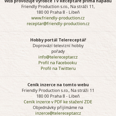
WEB provozuje výrobce TV Receptáře prima nápadů
Friendly Production s.r.o., Na stráži 11,
180 00 Praha 8 - Libeň
www.friendly-production.cz
receptar@friendly-production.cz
Hobby portál Telereceptář
Doprovází televizní hobby
pořady
info@telereceptar.cz
Profil na Facebooku
Profil na Twitteru
Ceník inzerce na tomto webu
Friendly Production s.r.o., Na stráži 11
180 00 Praha 8 - Libeň
Ceník inzerce v PDF ke stažení ZDE
Objednávky přijímáme na
inzerce@telereceptar.cz