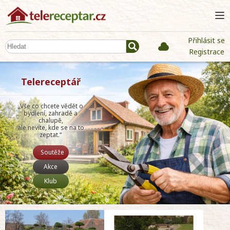
Přihlásit se
Registrace
Telereceptář
„Vše co chcete vědět o
bydlení, zahradě a
chalupě,
ale nevíte, kde se na to
zeptat.“
Soutěže
Akce
Klub