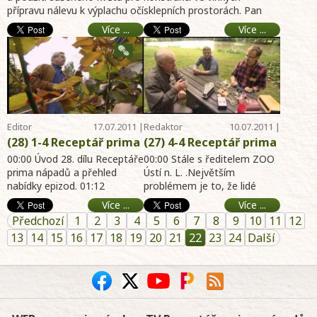
přípravu nálevu k výplachu očí
sklepních prostorách. Pan
chrpy - Člověk a pes -
konstrukcí - Nová
a čaje. Doporučení míchat su
Miroslav Koubek radí jak na
Nová soutěž URSA -
soutěž Priessnitz -
Více ...
Více ...
...
to. Speciální blokační ...
Chov ryb v rybníce -
Původní louky -
internet archiv hobby
Zateplování minerální
magazín 17.7.2011 -
vlnou - Mlýn Podhora -
zahrada, dům, byt,
internet archiv hobby
chalupa
magazín 17.7.2011 -
zahrada, dům, byt,
Editor
17.07.2011 |
Redaktor
10.07.2011 |
chalupa
Telereceptáře
13:08
Telereceptáře
17:38
(28) 1-4 Receptář prima
(27) 4-4 Receptář prima
nápadů online - CHKO
nápadů online - ZOO
00:00 Úvod 28. dílu Receptáře
00:00 Stále s ředitelem ZOO
Český ráj - Růžová
prima nápadů a přehled
Ustí nad Labem s
Ústí n. L. .Největším
nabídky epizod. 01:12
problémem je to, že lidé
školka Kunratice - U
ředitelem - Pozvánky
Receptář prima nápadů
přeceňují svoje chovatelské
Josefa Vinkláře na
na výstavy - Muzeum
Více ...
Více ...
navštíví Český ráj, ...
dispozice a pak p ...
chalupě - Vítězové
Jičín - internet archiv
Předchozí
1
2
3
4
5
6
7
8
9
10
11
12
soutěže - Pěstování
hobby magazín
13
14
15
16
17
18
19
20
21
22
23
24
Další
leknínů - internet
10.7.2011 - zahrada,
archiv hobby magazín
dům, byt, chalupa
17.7.2011 - zahrada,
dům, byt, chalupa