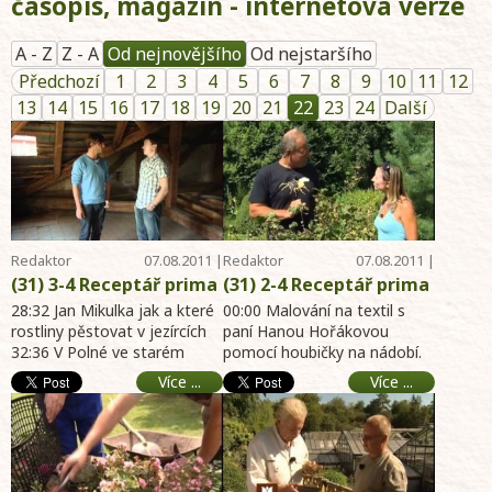
časopis, magazín - internetová verze
A - Z
Z - A
Od nejnovějšího
Od nejstaršího
Předchozí
1
2
3
4
5
6
7
8
9
10
11
12
13
14
15
16
17
18
19
20
21
22
23
24
Další
Redaktor
07.08.2011 |
Redaktor
07.08.2011 |
Telereceptáře
14:25
Telereceptáře
14:23
(31) 3-4 Receptář prima
(31) 2-4 Receptář prima
nápadů online -
nápadů online -
28:32 Jan Mikulka jak a které
00:00 Malování na textil s
Foukaná izolace stropů
rostliny pěstovat v jezírcích
Malování na textil -
paní Hanou Hořákovou
32:36 V Polné ve starém
pomocí houbičky na nádobí.
- Sušení jedlých hub -
Nová soutěž - Letničky -
objektu o zateplování stropu
18:45 Nová soutěž
internet archiv hobby
Rybíz a angrešt a
Více ...
Více ...
foukanou izola ...
www.ippolna.cz 19:31 Opět v
magazín 7.8.2011 -
škůdci - Výstava hub -
Z ...
zahrada, dům, byt,
Rostliny do jezírek -
chalupa
internet archiv hobby
magazín 7.8.2011 -