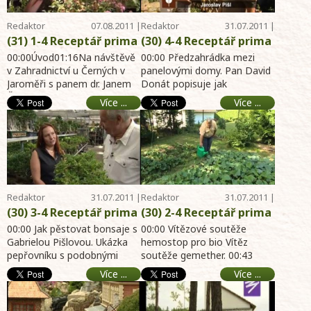
zahrada, dům, byt,
chalupa
Redaktor
07.08.2011 |
Redaktor
31.07.2011 |
Telereceptáře
14:18
Telereceptáře
17:31
(31) 1-4 Receptář prima
(30) 4-4 Receptář prima
nápadů online -
nápadů online –
00:00Úvod01:16Na návštěvě
00:00 Předzahrádka mezi
Zahradnictví u Černých
v Zahradnictví u Černých v
Předzahrádka mezi
panelovými domy. Pan David
Jaroměři s panem dr. Janem
Donát popisuje jak
Jaroměř a petunie -
panelovými domy –
Černým, historie firmy trvá již
předzahrádky navrhl a
Půdo pokryvné růže -
Ještě o pěstování
Více ...
Více ...
150 let. Je ...
vytvořil. 45:07 Jan na
Výsledky soutěže -
bonsají – Nová soutěž –
pěstování ...
Hybridní osivo petúnií -
Příště uvidíte - internet
Český horský pes -
archiv hobby magazín
internet archiv hobby
31.7.2011 - zahrada,
magazín 7.8.2011 -
dům, byt, chalupa
zahrada, dům, byt, chal
Redaktor
31.07.2011 |
Redaktor
31.07.2011 |
Telereceptáře
17:31
Telereceptáře
17:30
(30) 3-4 Receptář prima
(30) 2-4 Receptář prima
nápadů online –
nápadů online –
00:00 Jak pěstovat bonsaje s
00:00 Vítězové soutěže
Pepřovník – Fíkovník –
Gabrielou Pišlovou. Ukázka
Vítězové soutěže
hemostop pro bio Vítěz
pepřovníku s podobnými
soutěže gemether. 00:43
Pískoviště pro děti –
hemostop a
účinky jako žen-šen. 01:20
Rozmarína lékařská (
Kuchařka – Jak na
gemetherm – O
Více ...
Více ...
Pěstování fíkov ...
rosmarinus officinalis ) s
úpravu bonsaje -
rozmarýně – Štěrk v
pane ...
internet archiv hobby
japonské zahradě –