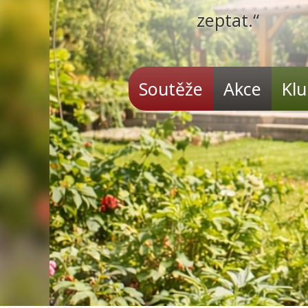
zeptat.“
Soutěže
Akce
Kl