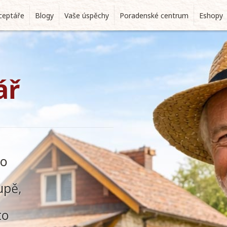
ceptáře
Blogy
Vaše úspěchy
Poradenské centrum
Eshopy
ář
 o
upě,
to