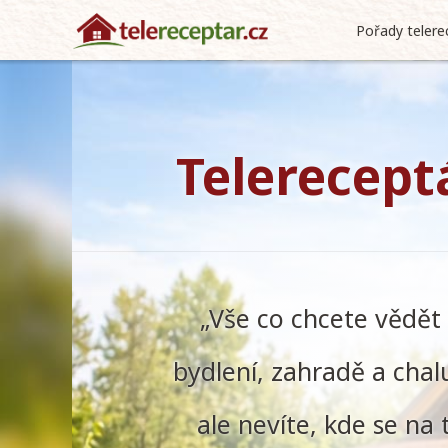
Pořady telere
Telerecept
„Vše co chcete vědět
bydlení, zahradě a chal
ale nevíte, kde se na 