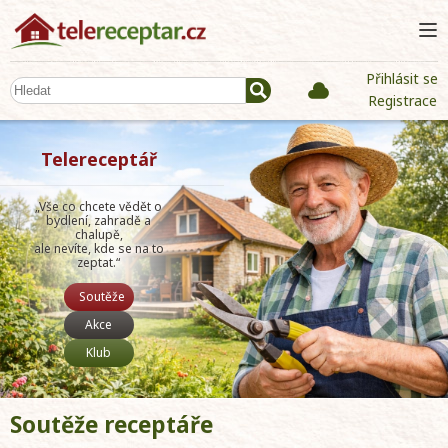
Přihlásit se
Registrace
Telereceptář
„Vše co chcete vědět o
bydlení, zahradě a
chalupě,
ale nevíte, kde se na to
zeptat.“
Soutěže
Akce
Klub
Soutěže receptáře