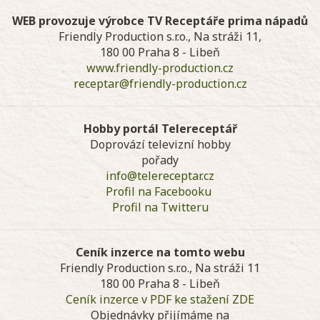
Ptáček, topení,
SANUK spa,
a naopak v létě
významné
voda, plyn,
centrum
vytváří v
jubileum. V
WEB provozuje výrobce TV Receptáře prima nápadů
koupelny,
thajských a
podkrovních ...
rámci osla ...
Friendly Production s.r.o., Na stráži 11,
prodejce
indonéských
180 00 Praha 8 - Libeň
ponorných
masáží v
www.friendly-production.cz
čerpadel
Poděbradech .
značky NORIA.
Soutěžní otázka
receptar@friendly-production.cz
Soutěžní otázka
zní: Hlavním
zní: Z jakého
městem
materiálu jsou
Thajského
Hobby portál Telereceptář
vyrobena ...
královstv ...
Doprovází televizní hobby
pořady
info@telereceptar.cz
Profil na Facebooku
Profil na Twitteru
Ceník inzerce na tomto webu
Friendly Production s.r.o., Na stráži 11
180 00 Praha 8 - Libeň
Ceník inzerce v PDF ke stažení ZDE
Objednávky přijímáme na