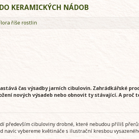
 DO KERAMICKÝCH NÁDOB
Flora říše rostlin
 nastává čas výsadby jarních cibulovin. Zahrádkářské pro
ložení nových výsadeb nebo obnovit ty stávající. A proč 
odí především cibuloviny drobné, které nebudou příliš přerů
ud navíc vybereme květináče s ilustrační kresbou vysazenéh