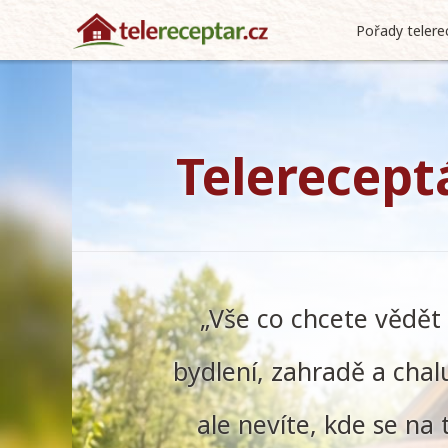
Pořady telere
Telerecept
„Vše co chcete vědět
bydlení, zahradě a chal
ale nevíte, kde se na 