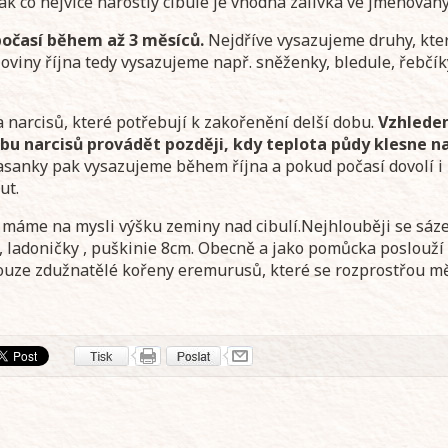
ak co nejvíce narostly cibule je vhodná zálivka ve jmenovan
časí během až 3 měsíců.
Nejdříve vysazujeme druhy, kter
oloviny října tedy vysazujeme např. sněženky, bledule, řebčí
narcisů, které potřebují k zakořenění delší dobu.
Vzhlede
bu narcisů provádět později, kdy teplota půdy klesne na 
sasanky pak vysazujeme během října a pokud počasí dovolí i 
ut.
 a máme na mysli výšku zeminy nad cibulí.Nejhlouběji se sáze
y, ladoničky , puškinie 8cm. Obecně a jako pomůcka poslouží
 pouze zdužnatělé kořeny eremurusů, které se rozprostřou m