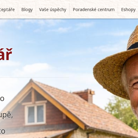
ceptáře
Blogy
Vaše úspěchy
Poradenské centrum
Eshopy
ář
 o
upě,
to