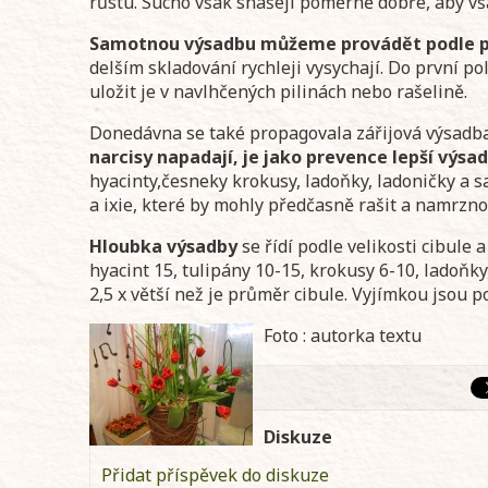
růstu. Sucho však snášejí poměrně dobře, aby vš
Samotnou výsadbu můžeme provádět podle po
delším skladování rychleji vysychají. Do první p
uložit je v navlhčených pilinách nebo rašelině.
Donedávna se také propagovala zářijová výsadba 
narcisy napadají, je jako prevence lepší výsad
hyacinty,česneky krokusy, ladoňky, ladoničky a 
a ixie, které by mohly předčasně rašit a namrzno
Hloubka výsadby
se řídí podle velikosti cibule
hyacint 15, tulipány 10-15, krokusy 6-10, ladoňk
2,5 x větší než je průměr cibule. Vyjímkou jsou
Foto : autorka textu
Diskuze
Přidat příspěvek do diskuze