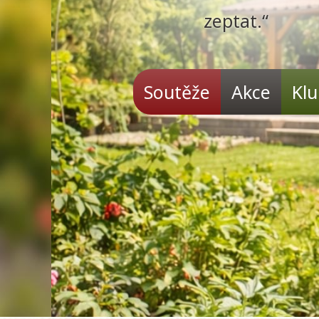
zeptat.“
Soutěže
Akce
Kl