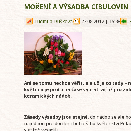
MOŘENÍ A VÝSADBA CIBULOVIN
Ludmila Dušková
22.08.2012 | 15:38
Ani se tomu nechce věřit, ale už je to tady –
květin a je proto na čase vybrat, ať už pro za
keramických nádob.
Zásady výsadby jsou stejné
, do nádob se ale h
najednou pro docílení bohatšího květenství.Pok
vlastně vysadili.