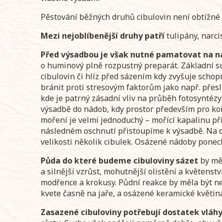
Pěstování běžných druhů cibulovin není obtížné a
Mezi nejoblíbenější druhy patří
tulipány, narci
Před výsadbou je však nutné pamatovat na n
o huminový plně rozpustný preparát. Základní sur
cibulovin či hlíz před sázením kdy zvyšuje schopn
bránit proti stresovým faktorům jako např. přesl
kde je patrný zásadní vliv na průběh fotosyntézy 
výsadbě do nádob, kdy prostor především pro koř
moření je velmi jednoduchý – mořící kapalinu př
následném oschnutí přistoupíme k výsadbě. Na 
velikosti několik cibulek. Osázené nádoby ponec
Půda do které budeme cibuloviny sázet
by měl
a silnější vzrůst, mohutnější olistění a květenst
modřence a krokusy. Půdní reakce by měla být neu
kvete časně na jaře, a osázené keramické květiná
Zasazené cibuloviny potřebují dostatek vláh