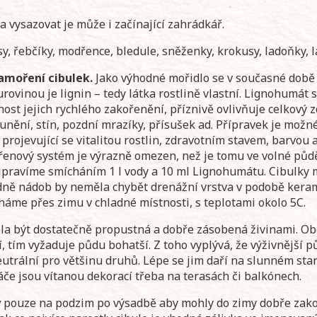
 vysazovat je může i začínající zahrádkář.
sy, řebčíky, modřence, bledule, sněženky, krokusy, ladoňky, l
amoření cibulek.
Jako výhodné mořidlo se v současné době
ovinou je lignin – tedy látka rostlině vlastní. Lignohumát s
ost jejich rychlého zakořenění, příznivě ovlivňuje celkový z
unění, stín, pozdní mrazíky, přísušek ad. Přípravek je možné
projevující se vitalitou rostlin, zdravotním stavem, barvou a
enový systém je výrazně omezen, než je tomu ve volné půdě
ipravíme smícháním 1 l vody a 10 ml Lignohumátu. Cibulky m
dně nádob by neměla chybět drenážní vrstva v podobě kera
háme přes zimu v chladné místnosti, s teplotami okolo 5C.
a být dostatečně propustná a dobře zásobená živinami. Obec
ví, tím vyžaduje půdu bohatší. Z toho vyplývá, že výživnější
trální pro většinu druhů. Lépe se jim daří na slunném stano
če jsou vítanou dekorací třeba na terasách či balkónech.
y
pouze na podzim po výsadbě aby mohly do zimy dobře zakoře