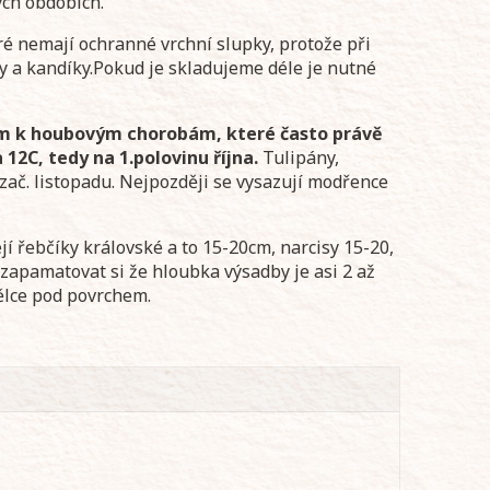
ých obdobích.
é nemají ochranné vrchní slupky, protože při
ky a kandíky.Pokud je skladujeme déle je nutné
m k houbovým chorobám, které často právě
12C, tedy na 1.polovinu října.
Tulipány,
zač. listopadu. Nejpozději se vysazují modřence
jí řebčíky královské a to 15-20cm, narcisy 15-20,
 zapamatovat si že hloubka výsadby je asi 2 až
ělce pod povrchem.