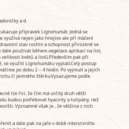
adoničky a d.
 ukazuje přípravek Lignohumát. Jedná se
e využívá nejen jako hnojivo ale při máčení
dravotní stav rostlin a schopnost přirozeně se
 dále používat během vegetace aplikací na list,
 velikostí květů a listů.Především pak při
, se využití Lignohumátu vyplatí.Celý postup
áčíme po dobu 2 – 4 hodin. Po vyjmutí a jejich
mzitu či jemného štěrku.Vysazujeme podle
ně lze říci, že čím má určitý druh větší
 půdu budou potřebovat hyacinty a tulipány, než
višti. Významné však je , že většina z nich
nit a dále pak na jaře v době intenzivního