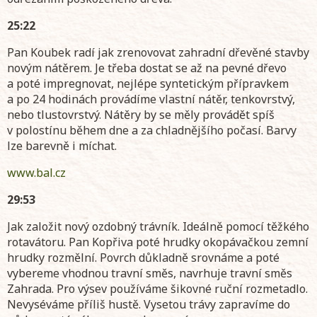
25:22
Pan Koubek radí jak zrenovovat zahradní dřevěné stavby
novým nátěrem. Je třeba dostat se až na pevné dřevo
a poté impregnovat, nejlépe syntetickým přípravkem
a po 24 hodinách provádíme vlastní nátěr, tenkovrstvý,
nebo tlustovrstvý. Nátěry by se měly provádět spíš
v polostínu během dne a za chladnějšího počasí. Barvy
lze barevně i míchat.
www.bal.cz
29:53
Jak založit nový ozdobný trávník. Ideálně pomocí těžkého
rotavátoru. Pan Kopřiva poté hrudky okopávačkou zemní
hrudky rozmělní. Povrch důkladně srovnáme a poté
vybereme vhodnou travní směs, navrhuje travní směs
Zahrada. Pro výsev používáme šikovné ruční rozmetadlo.
Nevyséváme příliš hustě. Vysetou trávy zapravíme do