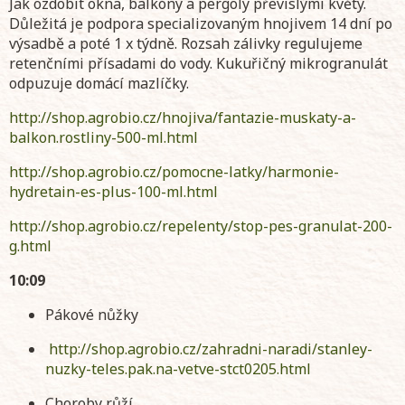
Jak ozdobit okna, balkóny a pergoly převislými květy.
Důležitá je podpora specializovaným hnojivem 14 dní po
výsadbě a poté 1 x týdně. Rozsah zálivky regulujeme
retenčními přísadami do vody. Kukuřičný mikrogranulát
odpuzuje domácí mazlíčky.
http://shop.agrobio.cz/hnojiva/fantazie-muskaty-a-
balkon.rostliny-500-ml.html
http://shop.agrobio.cz/pomocne-latky/harmonie-
hydretain-es-plus-100-ml.html
http://shop.agrobio.cz/repelenty/stop-pes-granulat-200-
g.html
10:09
Pákové nůžky
http://shop.agrobio.cz/zahradni-naradi/stanley-
nuzky-teles.pak.na-vetve-stct0205.html
Choroby růží