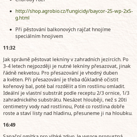
http://shop.agrobio.cz/fungicidy/baycor-25-wp-2x5-
g.html
Při pěstování balkonových rajčat hnojíme
speciálním hnojivem
11:32
Jak správně pěstovat lekníny v zahradních jezírcích. Po
3-4 letech nejpozději je nutné lekníny přesazovat, jinak
řádně nekvetou. Pro přesazování je vhodný duben
a květen. Při přesazování je třeba důkladně očistit
kořenový bal, poté bal rozdělit a tím rostlinu omladit.
Ideální je vlastní substrát podle receptu 2/3 ornice, 1/3
zahradnického substrátu. Nesázet hlouběji, než s 20ti
centimetry vody nad rostlinou, Poté co rostlina dobře
roste a staví listy nad hladinu, přesuneme ji na hloubku.
16:49
Sanační omítka pro vlhké zdivo. Je vysoce propustná