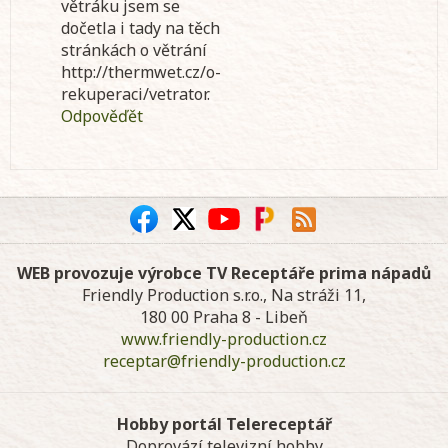
větráku jsem se
dočetla i tady na těch
stránkách o větrání
http://thermwet.cz/o-
rekuperaci/vetrator.
Odpověďět
WEB provozuje výrobce TV Receptáře prima nápadů
Friendly Production s.r.o., Na stráži 11,
180 00 Praha 8 - Libeň
www.friendly-production.cz
receptar@friendly-production.cz
Hobby portál Telereceptář
Doprovází televizní hobby