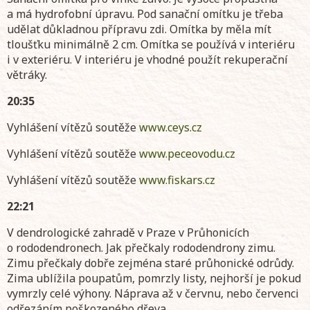
a má hydrofobní úpravu. Pod sanační omítku je třeba
udělat důkladnou přípravu zdi. Omítka by měla mít
tloušťku minimálně 2 cm. Omítka se používá v interiéru
i v exteriéru. V interiéru je vhodné použít rekuperační
větráky.
20:35
Vyhlášení vítězů soutěže
www.ceys.cz
Vyhlášení vítězů soutěže
www.peceovodu.cz
Vyhlášení vítězů soutěže
www.fiskars.cz
22:21
V dendrologické zahradě v Praze v Průhonicích
o rododendronech. Jak přečkaly rododendrony zimu.
Zimu přečkaly dobře zejména staré průhonické odrůdy.
Zima ublížila poupatům, pomrzly listy, nejhorší je pokud
vymrzly celé výhony. Náprava až v červnu, nebo červenci
odřezáním poškozeného dřeva.