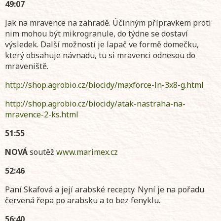
49:07
Jak na mravence na zahradě. Účinným přípravkem proti
nim mohou být mikrogranule, do týdne se dostaví
výsledek. Další možností je lapač ve formě domečku,
který obsahuje návnadu, tu si mravenci odnesou do
mraveniště.
http://shop.agrobio.cz/biocidy/maxforce-ln-3x8-g.html
http://shop.agrobio.cz/biocidy/atak-nastraha-na-
mravence-2-ks.html
51:55
NOVÁ
soutěž
www.marimex.cz
52:46
Paní Skafová a její arabské recepty. Nyní je na pořadu
červená řepa po arabsku a to bez fenyklu.
56:40