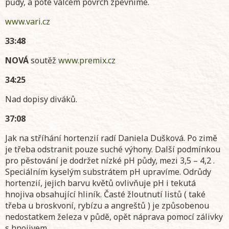
půdy, a poté válcem povrch zpevníme.
www.vari.cz
33:48
NOVÁ
soutěž
www.premix.cz
34:25
Nad dopisy diváků.
37:08
Jak na stříhání hortenzií radí Daniela Dušková. Po zimě
je třeba odstranit pouze suché výhony. Další podmínkou
pro pěstování je dodržet nízké pH půdy, mezi 3,5 – 4,2 .
Speciálním kyselým substrátem pH upravíme. Odrůdy
hortenzií, jejich barvu květů ovlivňuje pH i tekutá
hnojiva obsahující hliník. Časté žloutnutí listů ( také
třeba u broskvoní, rybízu a angreštů ) je způsobenou
nedostatkem železa v půdě, opět náprava pomocí zálivky
s hnojivem.