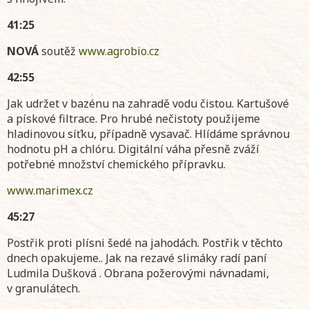
41:25
NOVÁ
soutěž
www.agrobio.cz
42:55
Jak udržet v bazénu na zahradě vodu čistou. Kartušové
a pískové filtrace. Pro hrubé nečistoty použijeme
hladinovou síťku, případně vysavač. Hlídáme správnou
hodnotu pH a chlóru. Digitální váha přesně zváží
potřebné množství chemického přípravku.
www.marimex.cz
45:27
Postřik proti plísni šedé na jahodách. Postřik v těchto
dnech opakujeme.. Jak na rezavé slimáky radí paní
Ludmila Dušková . Obrana požerovými návnadami,
v granulátech.