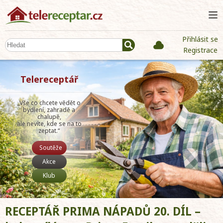
Přihlásit se
Registrace
Telereceptář
„Vše co chcete vědět o
bydlení, zahradě a
chalupě,
ale nevíte, kde se na to
zeptat.“
Soutěže
Akce
Klub
RECEPTÁŘ PRIMA NÁPADŮ 20. DÍL –