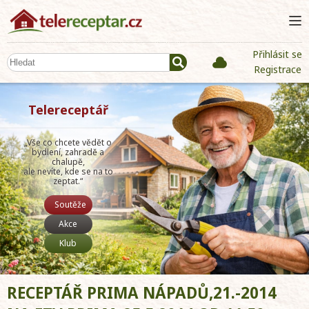
Přihlásit se
Registrace
Telereceptář
„Vše co chcete vědět o
bydlení, zahradě a
chalupě,
ale nevíte, kde se na to
zeptat.“
Soutěže
Akce
Klub
RECEPTÁŘ PRIMA NÁPADŮ,21.-2014