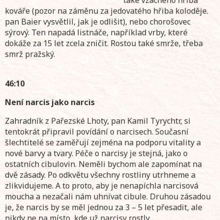
kováře (pozor na záměnu za jedovatého hřiba koloděje.
pan Baier vysvětlil, jak je odlišit), nebo chorošovec
sýrový. Ten napadá listnáče, například vrby, které
dokáže za 15 let zcela zničit. Rostou také smrže, třeba
smrž pražský.
46:10
Není narcis jako narcis
Zahradník z Pařezské Lhoty, pan Kamil Tyrychtr, si
tentokrát připravil povídání o narcisech. Současní
šlechtitelé se zaměřují zejména na podporu vitality a
nové barvy a tvary. Péče o narcisy je stejná, jako o
ostatních cibulovin. Neměli bychom ale zapomínat na
dvě zásady. Po odkvětu všechny rostliny utrhneme a
zlikvidujeme. A to proto, aby je nenapíchla narcisová
moucha a nezačali nám uhnívat cibule. Druhou zásadou
je, že narcis by se měl jednou za 3 – 5 let přesadit, ale
nikdy ne na místo, kde už narcisy rostly.