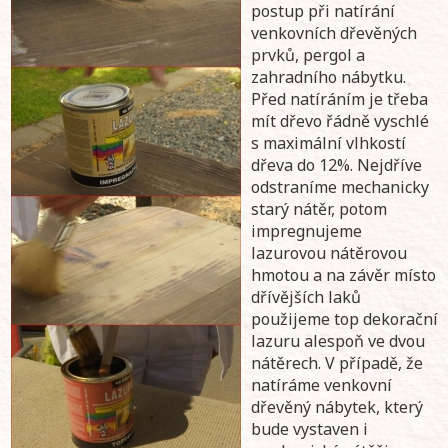
postup při natírání
venkovních dřevěných
prvků, pergol a
zahradního nábytku.
Před natíráním je třeba
mít dřevo řádně vyschlé
s maximální vlhkostí
dřeva do 12%. Nejdříve
odstraníme mechanicky
starý nátěr, potom
impregnujeme
lazurovou nátěrovou
hmotou a na závěr místo
dřívějších laků
použijeme top dekorační
lazuru alespoň ve dvou
nátěrech. V případě, že
natíráme venkovní
dřevěný nábytek, který
bude vystaven i