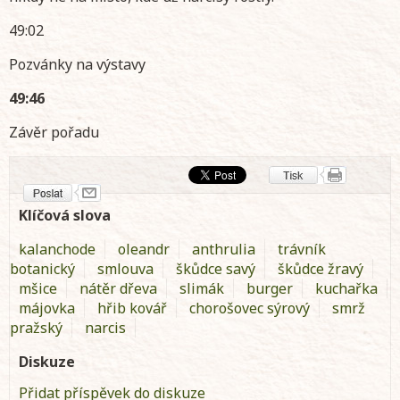
49:02
Pozvánky na výstavy
49:46
Závěr pořadu
Klíčová slova
kalanchode
oleandr
anthrulia
trávník
botanický
smlouva
škůdce savý
škůdce žravý
mšice
nátěr dřeva
slimák
burger
kuchařka
májovka
hřib kovář
chorošovec sýrový
smrž
pražský
narcis
Diskuze
Přidat příspěvek do diskuze