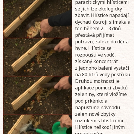
parazitickými hlísticemi
se jich lze ekologicky
zbavit. Hlístice napadají
dýchací ústrojí slimáka a
ten během 2 – 3 dnů
přestává přijímat
potravu, zaleze do děr a
hyne. Hlístice se
rozpouští ve vodě,
získaný koncentrát
z jednoho balení vystačí
na 80 litrů vody postřiku.
Druhou možností je
aplikace pomocí zbytků
zeleniny, které vložíme
pod prkénko a
napustíme návnadu-
zeleninové zbytky
roztokem s hlísticemi.
Hlístice neškodí jiným
organismům.