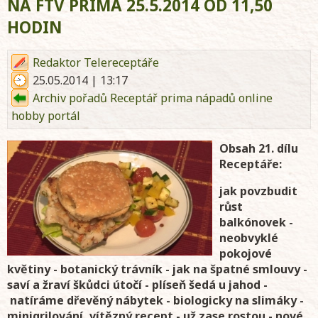
NA FTV PRIMA 25.5.2014 OD 11,50
HODIN
Redaktor Telereceptáře
25.05.2014 | 13:17
Archiv pořadů Receptář prima nápadů online
hobby portál
Obsah 21. dílu
Receptáře:
jak povzbudit
růst
balkónovek -
neobvyklé
pokojové
květiny - botanický trávník - jak na špatné smlouvy -
saví a žraví škůdci útočí - plíseň šedá u jahod -
natíráme dřevěný nábytek - biologicky na slimáky -
minigrilování, vítězný recept - už zase rostou - nové