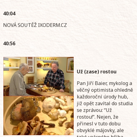
40:04
NOVÁ SOUTĚŽ IXODERM.CZ
40:56
Už (zase) rostou
Pan Jiří Baier, mykolog a
věčný optimista ohledně
každoroční úrody hub,
již opět zavítal do studia
se zprávou: “Už
rostou!“. Nejen, že
přinesl v tuto dobu
obvyklé májovky, ale
také vzácného hřiba