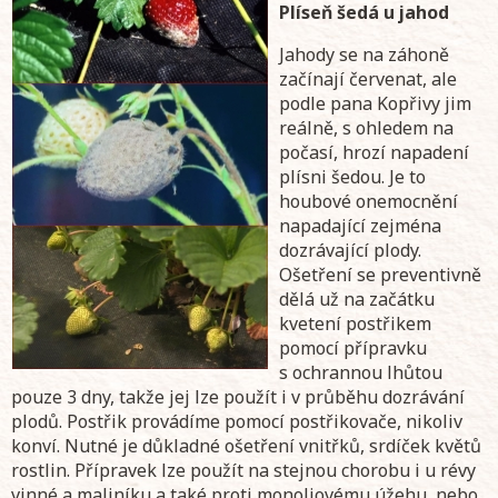
Plíseň šedá u jahod
Jahody se na záhoně
začínají červenat, ale
podle pana Kopřivy jim
reálně, s ohledem na
počasí, hrozí napadení
plísni šedou. Je to
houbové onemocnění
napadající zejména
dozrávající plody.
Ošetření se preventivně
dělá už na začátku
kvetení postřikem
pomocí přípravku
s ochrannou lhůtou
pouze 3 dny, takže jej lze použít i v průběhu dozrávání
plodů. Postřik provádíme pomocí postřikovače, nikoliv
konví. Nutné je důkladné ošetření vnitřků, srdíček květů
rostlin. Přípravek lze použít na stejnou chorobu i u révy
vinné a maliníku a také proti monoliovému úžehu, nebo