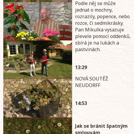
Podle něj se může
jednat o mochny,
rozrazily, popence, nebo
rozce, či sedmikrásky.
Pan Mikulka vysazuje
plevele pomocí oddenků,
sbírá je na lukách a
pastvinách.
13:29
NOVÁ SOUTĚŽ
NEUDORFF
14:53
Jak se bránit špatným
smlouvám