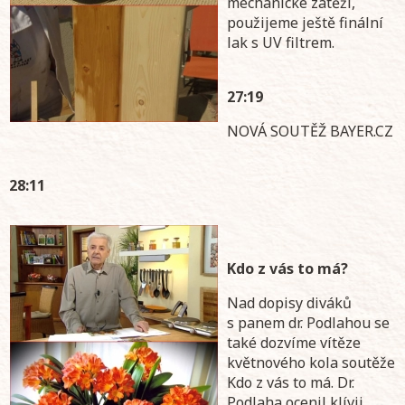
mechanické zátěži,
použijeme ještě finální
lak s UV filtrem.
27:19
NOVÁ SOUTĚŽ BAYER.CZ
28:11
Kdo z vás to má?
Nad dopisy diváků
s panem dr. Podlahou se
také dozvíme vítěze
květnového kola soutěže
Kdo z vás to má. Dr.
Podlaha ocenil klívii,