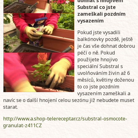
dohnat s hnojivem
Substral co jste
zameškali pozdním
vysazením
Pokud jste vysadili
balkónovky pozdě, ještě
je čas vše dohnat dobrou
péčí o ně. Pokud
použijete hnojivo
speciální Substral s
uvolňováním živin až 6
měsíců, květiny doženou
to co jste pozdním
vysazením zameškali a
navíc se o další hnojení celou sezónu již nebudete muset
starat.
http://www.a.shop-telereceptar.cz/substral-osmocote-
granulat-z411CZ