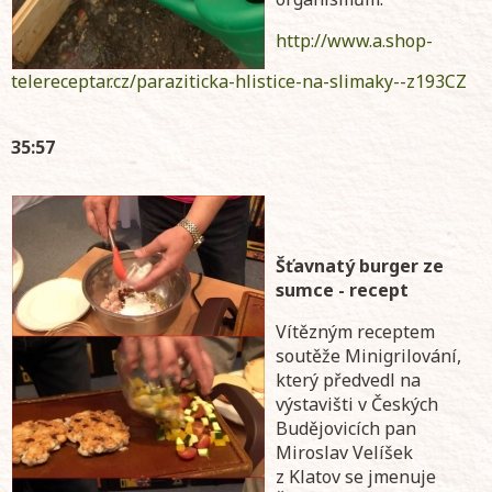
http://www.a.shop-
telereceptar.cz/paraziticka-hlistice-na-slimaky--z193CZ
35:57
Šťavnatý burger ze
sumce - recept
Vítězným receptem
soutěže Minigrilování,
který předvedl na
výstavišti v Českých
Budějovicích pan
Miroslav Velíšek
z Klatov se jmenuje