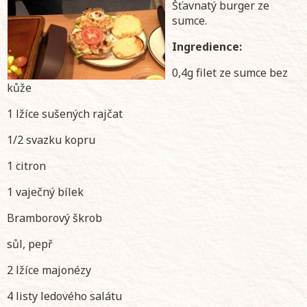
Šťavnatý burger ze
sumce.
Ingredience:
0,4g filet ze sumce bez
kůže
1 lžíce sušených rajčat
1/2 svazku kopru
1 citron
1 vaječný bílek
Bramborový škrob
sůl, pepř
2 lžíce majonézy
4 listy ledového salátu