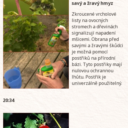
savý a žravý hmyz
Zkroucené vrcholové
listy na ovocných
stromech a dřevinách
signalizují napadení
mšicemi. Obrana před
savými a žravými škůdci
je možná pomocí
postřiků na přírodní
bázi. Tyto postřiky mají
nulovou ochrannou
lhůtu. Postřik je
univerzálně použitelný.
20:34