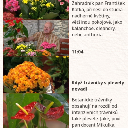
Zahradník pan František
Kafka, přinesl do studia
nádherné květiny,
většinou pokojové, jako
kalanchoe, oleandry,
nebo anthuria.
11:04
Když trávníky s plevely
nevadí
Botanické trávníky
obsahují na rozdíl od
intenzivních trávníků
také plevele. Jaké, poví
pan docent Mikulka.