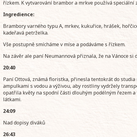
řízkem. K vytvarování brambor a mrkve používá speciální z
Ingredience:
Brambory varného typu A, mrkev, kukuřice, hrášek, hořčice
kadeřavá petrželka.
Vše postupně smícháme v míse a podáváme s řízkem.
Na závěr ale paní Neumannová přiznala, že na Vánoce si d
20:40
Paní Ottová, známá floristka, přinesla tentokrát do studia
ampulkami s vodou a výživou, aby rostliny vydržely transpo
opatřila květy na spodní části dlouhým podélným řezem a v
látkami.
24:09
Nad dopisy diváků
26:43