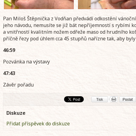
Pan Miloš Štěpnička z Vodňan předvádí odkostění vánoční
jeho návodu, nemusíte se již bát nepříjemností s rybími ko
a vnitřností kvalitním nožem odřeže maso od hrudního koše
příčně řezy pod úhlem cca 45 stupňů nařízne tak, aby byly
46:59
Pozvánka na výstavy
47:43
Závěr pořadu
Diskuze
Přidat příspěvek do diskuze