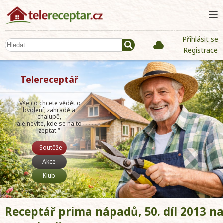
Přihlásit se
Registrace
Telereceptář
„Vše co chcete vědět o
bydlení, zahradě a
chalupě,
ale nevíte, kde se na to
zeptat.“
Soutěže
Akce
Klub
Receptář prima nápadů, 50. díl 2013 na