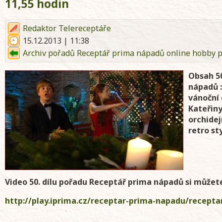
11,55 hodin
Redaktor Telereceptáře
15.12.2013 | 11:38
Archiv pořadů Receptář prima nápadů online hobby p
Obsah 50
nápadů 
vánoční 
Kateřin
orchidej
retro st
Video 50. dílu pořadu Receptář prima nápadů si můžete
http://play.iprima.cz/receptar-prima-napadu/recept