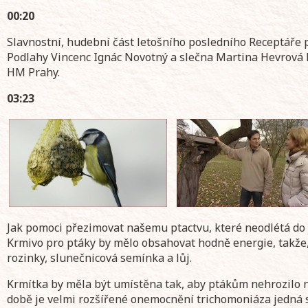
00:20
Slavnostní, hudební část letošního posledního Receptář
Podlahy Vincenc Ignác Novotný a slečna Martina Hevrová
HM Prahy.
03:23
Jak pomoci přezimovat našemu ptactvu, které neodlétá do j
Krmivo pro ptáky by mělo obsahovat hodně energie, takže,
rozinky, slunečnicová semínka a lůj.
Krmítka by měla být umístěna tak, aby ptákům nehrozilo 
době je velmi rozšířené onemocnění trichomoniáza jedná