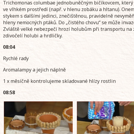
Trichomonas columbae jednobuněčným bičíkovcem, který 
ve vlhkém prostředí (např. v hlenu zobáku a hltanu). One
stykem s dalšími jedinci, znečištěnou, pravidelně nevym
hleny nemocných ptáků. Do „čistého chovu“ se může invaz
Zvláště velké nebezpečí hrozí holubům při transportu na z
zdivočelí holubi a hrdličky.
08:04
Rychlé rady
Aromalampy a jejich náplně
1 x měsíčně kontrolujeme skladované hlízy rostlin
08:58