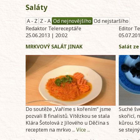
Saláty
A - Z
Z - A
Od nejnovějšího
Od nejstaršího
Redaktor Telereceptáře
Editor T
25.06.2013 | 20:02
05.07.201
MRKVOVÝ SALÁT JINAK
Salát ze
Do soutěže „Vaříme s kořením“ jsme
Suché šve
pozvali 8 finalistů. Vítězkou se stala
skořicí, 
Klára Šotolová z Jílového u Děčína s
kůrou. St
receptem na mrkvo ...
Více ...
se stejný