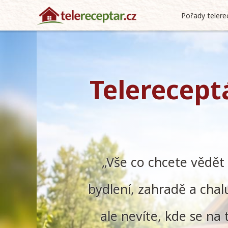
Pořady telere
Telerecept
„Vše co chcete vědět
bydlení, zahradě a chal
ale nevíte, kde se na 