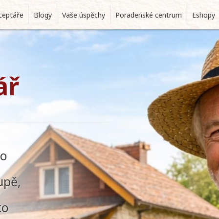
ceptáře
Blogy
Vaše úspěchy
Poradenské centrum
Eshopy
ář
 o
upě,
to