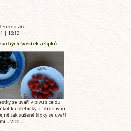
elereceptáře
1 | 16:12
 suchých švestek a šípků
stky se uvaří v pivu s celou
několika hřebíčky a citronovou
ejně tak sušené šípky se uvaří
mi ...
Více ...