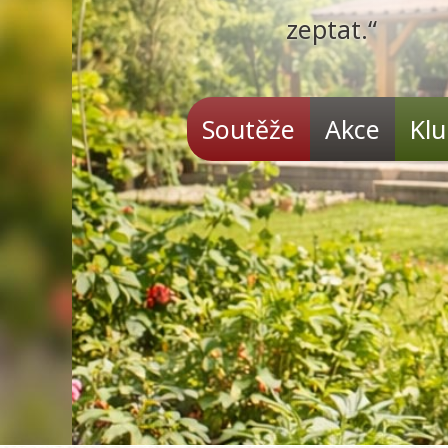
zeptat.“
Soutěže
Akce
Kl